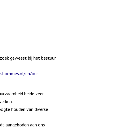
ezoek geweest bij het bestuur
eshommes.nl/en/our-
uurzaamheid beide zeer
werken.
oogte houden van diverse
rdt aangeboden aan ons