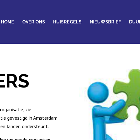
HOME
OVER ONS
HUISREGELS
NIEUWSBRIEF
DUU
ERS
ganisatie, zie
satie gevestigd in Amsterdam
llen landen ondersteunt.
den we goede contacten.