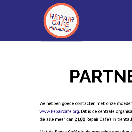
PARTN
We hebben goede contacten met onze moederor
www.Repaircafe.org
. Dit is de centrale organi
die alle meer dan
2100
Repair Café’s in tienta
Met de Repair Café’s in de omgeving onderhou