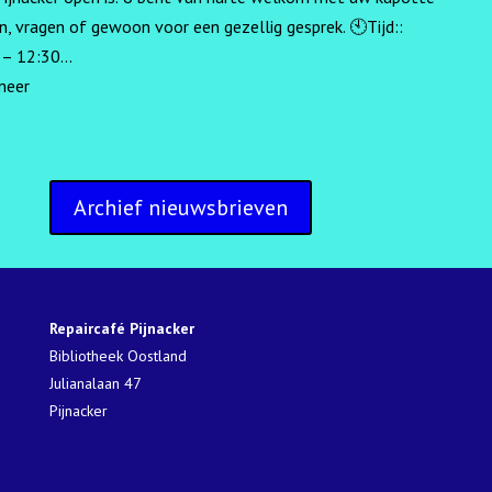
n, vragen of gewoon voor een gezellig gesprek. 🕙Tijd::
– 12:30...
meer
Archief nieuwsbrieven
Repaircafé Pijnacker
Bibliotheek Oostland
Julianalaan 47
Pijnacker