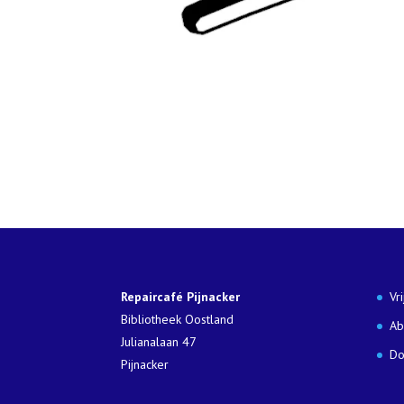
Repaircafé Pijnacker
Vr
Bibliotheek Oostland
Ab
Julianalaan 47
Do
Pijnacker