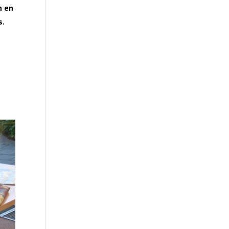
n en
s.